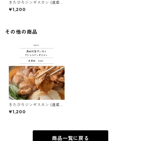
きたひろジンギスカン (道産
豚）
¥1,200
その他の商品
きたひろジンギスカン (道産
豚）
¥1,200
商品一覧に戻る