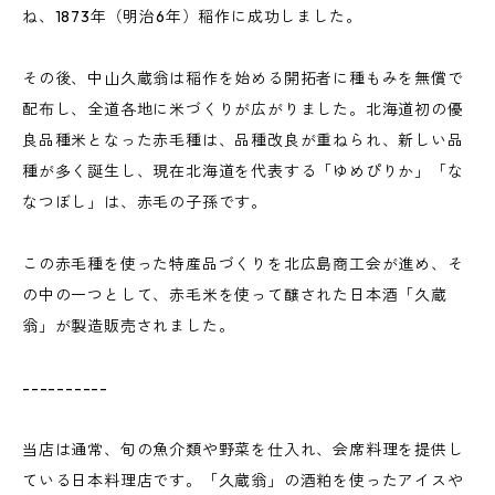
ね、1873年（明治6年）稲作に成功しました。
その後、中山久蔵翁は稲作を始める開拓者に種もみを無償で
配布し、全道各地に米づくりが広がりました。北海道初の優
良品種米となった赤毛種は、品種改良が重ねられ、新しい品
種が多く誕生し、現在北海道を代表する「ゆめぴりか」「な
なつぼし」は、赤毛の子孫です。
この赤毛種を使った特産品づくりを北広島商工会が進め、そ
の中の一つとして、赤毛米を使って醸された日本酒「久蔵
翁」が製造販売されました。
----------
当店は通常、旬の魚介類や野菜を仕入れ、会席料理を提供し
ている日本料理店です。「久蔵翁」の酒粕を使ったアイスや