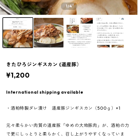
1
/4
きたひろジンギスカン (道産豚）
¥1,200
International shipping available
・酒粕特製ダレ漬け 道産豚ジンギスカン（500ｇ）×1
元々柔らかい肉質の道産豚「ゆめの大地豚肉」が、酒粕の力
で更にしっとりと柔らかく、召し上がりやすくなっていま